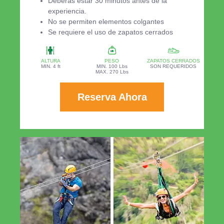
Deberás estar 30 minutos antes de la
experiencia.
No se permiten elementos colgantes
Se requiere el uso de zapatos cerrados
ALTURA
PESO
ZAPATOS CERRADOS
MIN. 4 ft
MIN. 100 Lbs
SON REQUERIDOS
MAX. 270 Lbs
Reserva Ahora