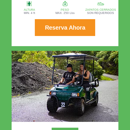
ALTURA
PESO
ZAPATOS CERRADOS
MIN. 4 ft
MAX. 250 Lbs
SON REQUERIDOS
Reserva Ahora