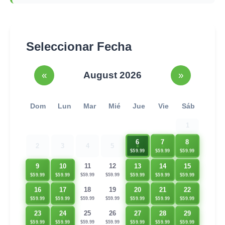
Seleccionar Fecha
«
August 2026
»
Dom
Lun
Mar
Mié
Jue
Vie
Sáb
1
6
7
8
2
3
4
5
$59.99
$59.99
$59.99
9
10
13
14
15
11
12
$59.99
$59.99
$59.99
$59.99
$59.99
$59.99
$59.99
16
17
20
21
22
18
19
$59.99
$59.99
$59.99
$59.99
$59.99
$59.99
$59.99
23
24
27
28
29
25
26
$59.99
$59.99
$59.99
$59.99
$59.99
$59.99
$59.99