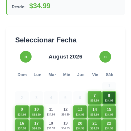
$34.99
Desde:
Seleccionar Fecha
«
August 2026
»
Dom
Lun
Mar
Mié
Jue
Vie
Sáb
1
7
8
2
3
4
5
6
$34.99
$34.99
14
15
9
10
13
11
12
$34.99
$34.99
$34.99
$34.99
$34.99
$34.99
$34.99
16
17
20
21
22
18
19
$34.99
$34.99
$34.99
$34.99
$34.99
$34.99
$34.99