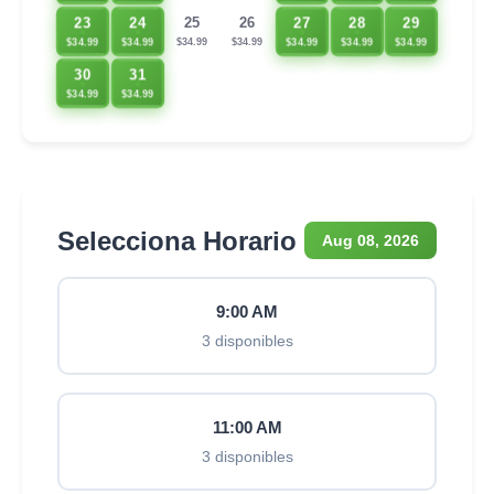
23
24
27
28
29
25
26
$34.99
$34.99
$34.99
$34.99
$34.99
$34.99
$34.99
30
31
$34.99
$34.99
Selecciona Horario
Aug 08, 2026
9:00 AM
3 disponibles
11:00 AM
3 disponibles