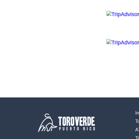
In
T
A
T