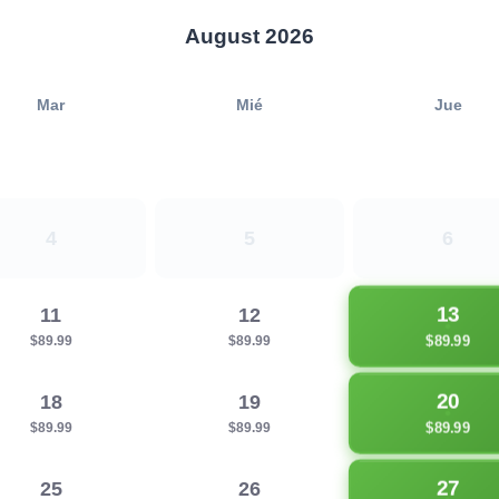
August 2026
Mar
Mié
Jue
4
5
6
13
11
12
$89.99
$89.99
$89.99
20
18
19
$89.99
$89.99
$89.99
27
25
26