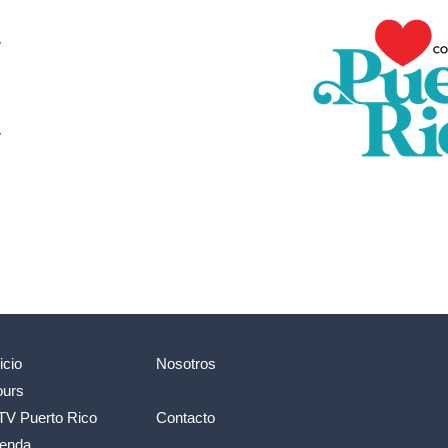
icio
Nosotros
ours
TV Puerto Rico
Contacto
ienda