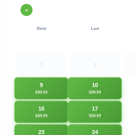
«
Dom
Lun
2
3
9
10
$89.99
$89.99
16
17
$89.99
$89.99
23
24