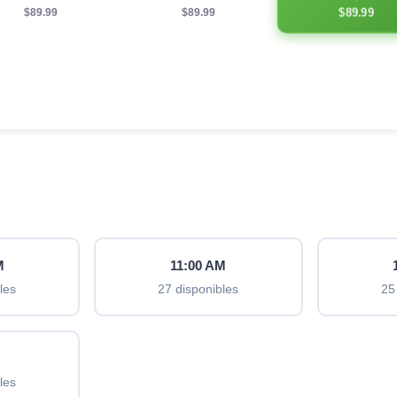
$89.99
$89.99
$89.99
M
11:00 AM
les
27 disponibles
25
M
les