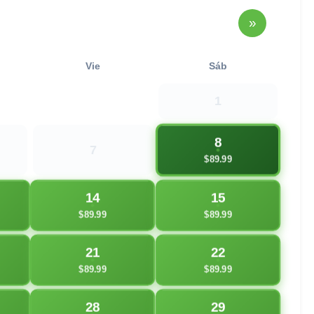
»
Vie
Sáb
1
8
7
$89.99
14
15
$89.99
$89.99
21
22
$89.99
$89.99
28
29