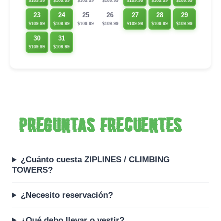
$109.99
$109.99
$109.99
$109.99
$109.99
$109.99
$109.99
23
24
27
28
29
25
26
$109.99
$109.99
$109.99
$109.99
$109.99
$109.99
$109.99
30
31
$109.99
$109.99
Preguntas frecuentes
¿Cuánto cuesta ZIPLINES / CLIMBING
TOWERS?
¿Necesito reservación?
¿Qué debo llevar o vestir?