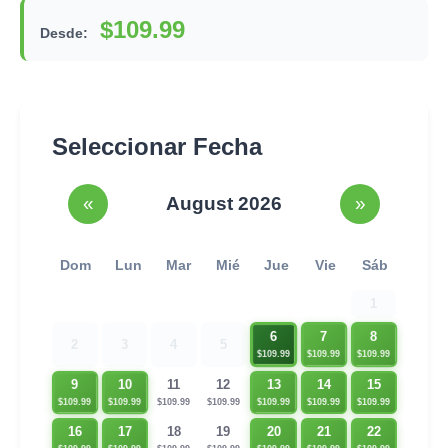
$109.99
Desde:
Seleccionar Fecha
«
August 2026
»
Dom
Lun
Mar
Mié
Jue
Vie
Sáb
1
6
7
8
2
3
4
5
$109.99
$109.99
$109.99
9
10
13
14
15
11
12
$109.99
$109.99
$109.99
$109.99
$109.99
$109.99
$109.99
16
17
20
21
22
18
19