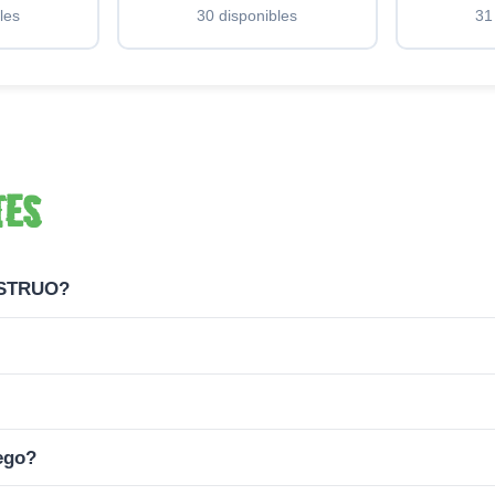
les
30 disponibles
31
tes
NSTRUO?
ego?