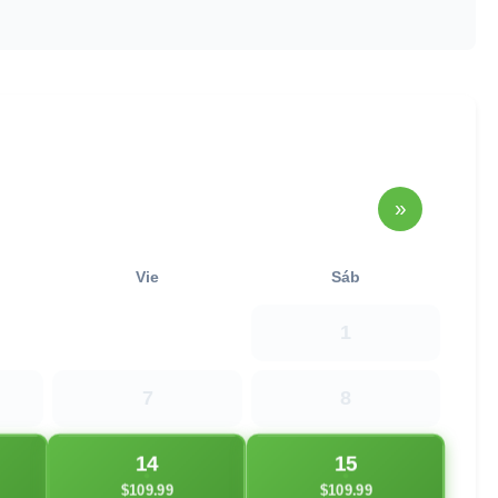
»
Vie
Sáb
1
7
8
14
15
$109.99
$109.99