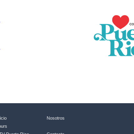
icio
Nosotros
ours