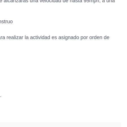
nde alcanzarás una velocidad de hasta 95mph, a una
nstruo
ra realizar la actividad es asignado por orden de
.