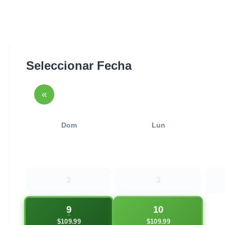
Seleccionar Fecha
«
Dom
Lun
2
3
9
10
$109.99
$109.99