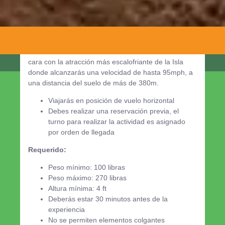
2.5km(2530m, 8300ft, 1.57mi), el equivalente a 28
canchas de football. Una experiencia única en el
mundo, que inicia en el momento que te colocamos
tu equipo de vuelo para luego ir a la torre de
lanzamiento donde finalmente te encontrarás cara a
cara con la atracción más escalofriante de la Isla
donde alcanzarás una velocidad de hasta 95mph, a
una distancia del suelo de más de 380m.
Viajarás en posición de vuelo horizontal
Debes realizar una reservación previa, el
turno para realizar la actividad es asignado
por orden de llegada
Requerido:
Peso mínimo: 100 libras
Peso máximo: 270 libras
Altura mínima: 4 ft
Deberás estar 30 minutos antes de la
experiencia
No se permiten elementos colgantes