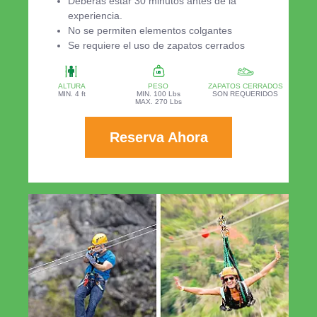
Deberás estar 30 minutos antes de la
experiencia.
No se permiten elementos colgantes
Se requiere el uso de zapatos cerrados
ALTURA
PESO
ZAPATOS CERRADOS
MIN. 4 ft
MIN. 100 Lbs
SON REQUERIDOS
MAX. 270 Lbs
Reserva Ahora