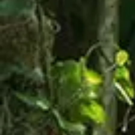
$330.00
Family Package
El paquete familiar es para 4 personas, incluye en
un sólo día, 1 combo por persona, 4 combos en total
y un único cupón para las 4 personas de $50
canjeables en los restaurantes.
DEBERA LLEGAR AL PARQUE ENTRE LAS 8:00AM
Y LA 1:00PM.