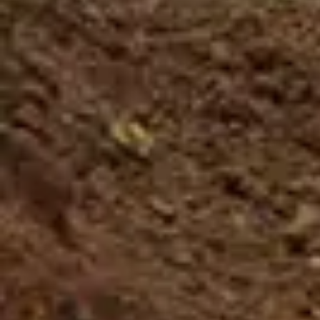
turno para realizar la actividad es asignado
por orden de llegada.
Sujeto a la disponibilidad de cada tour.
Requerido:
Peso mínimo: 100 libras
Peso máximo: 250 libras
Altura mínima: 4 ft
Deberás estar 30 minutos antes de la
experiencia
No se permiten elementos colgantes
No raincheck
No hay devoluciones ni reembolsos de dinero
Se requiere el uso de zapatos cerrados
ALTURA
PESO
ZAPATOS CERRADOS
MIN. 4 ft
MIN. 99 Lbs
SON REQUERIDOS
MAX. 250 Lbs
Reserva Ahora