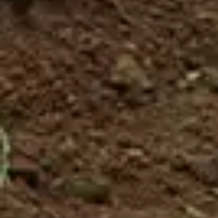
sólo día, 1 combo por persona, 2 combos en total y
un único cupón para las 2 personas de $25
canjeables en los restaurantes.
Disponible por tiempo limitado. Los 2 participantes
pueden elegir el mismo combo o diferentes de los
siguientes combos:
Zipline + Bestia
Zipline +Climbing Towers
Zipline + Monstruo
Zipline + Toro Roller
Zipline + ToroBike
Monstruo + ToroBike
Bestia + ToroBike
Adjunta una nota a tu reserva al momento de la
compra, con los combos a realizar
Es una venta final
Debe cumplir con los requerimientos de
seguridad de cada combo.
Debes realizar una reservación previa, el