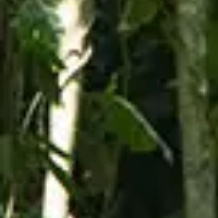
$99.99
TORO ATV
Dependiendo de la temporada, puede haber una
espera de entre 1 hora y 1 hora 30 minutos para
realizar las aventuras. Recomendamos llegar 30
minutos antes de la hora elegida.
TORO ATV
En el Toro ATV podrás disfrutar de las vistas de Toro