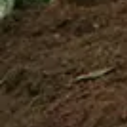
Peso mínimo: 100 libras
Peso máximo: 250 libras
Altura mínima: 4 ft
Deberás estar 30 minutos antes de la
experiencia
No se permiten elementos colgantes
No raincheck
No hay devoluciones ni reembolsos de dinero
Se requiere el uso de zapatos cerrados
ALTURA
PESO
ZAPATOS CERRADOS
MIN. 4 ft
MIN. 100 Lbs
SON REQUERIDOS
MAX. 250 Lbs
Reserva Ahora