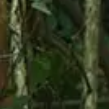
Peso máximo combinado:
450 libras
Incluye:
Casco (uso obligatorio durante todo
el tour)
¿QUÉ SE REQUIERE USAR?
Zapatos cerrados
Usar pantalones largos
Camiseta
Gafas de sol
PESO
ZAPATOS CERRADOS
MAX. 450 Lbs
SON REQUERIDOS
Reserva Ahora