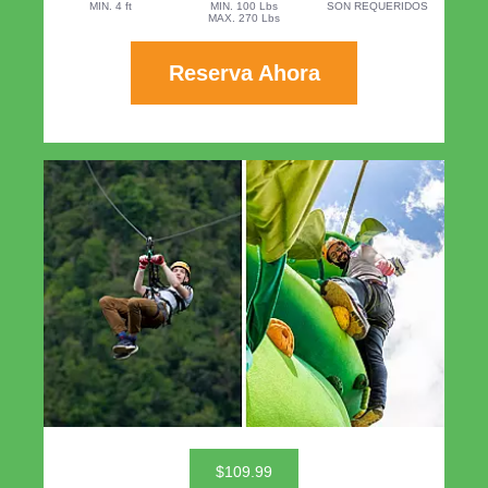
MIN. 4 ft
MIN. 100 Lbs
SON REQUERIDOS
MAX. 270 Lbs
Reserva Ahora
$109.99