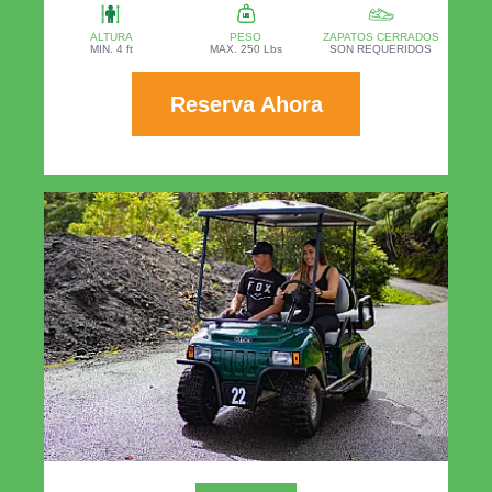
ALTURA
PESO
ZAPATOS CERRADOS
MIN. 4 ft
MAX. 250 Lbs
SON REQUERIDOS
Reserva Ahora