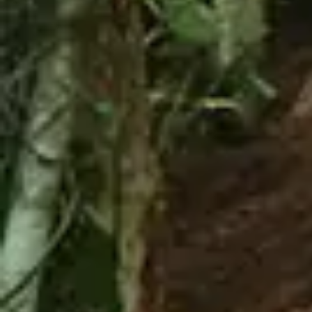
Disponible por tiempo limitado. Puede repetir el
mismo Combo y puede elegir hasta un máximo de 4
de los siguientes combos:
Zipline + Bestia
Zipline +Climbing Towers
Zipline + Monstruo
Zipline + Toro Roller
Zipline + ToroBike
Monstruo + ToroBike
Bestia + ToroBike
Es una venta final
Debe cumplir con los requerimientos de
seguridad de cada combo.
Debes realizar una reservación previa, el
turno para realizar la actividad es asignado
por orden de llegada.
Sujeto a la disponibilidad de cada tour.
Requerido: