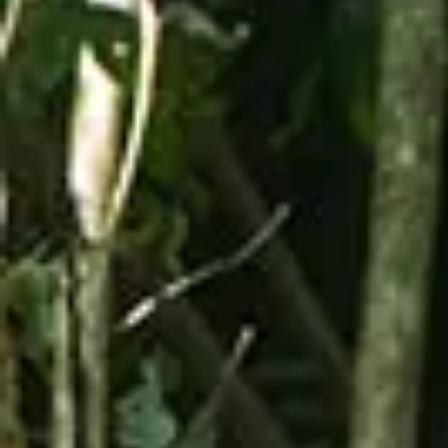
Verde en una ruta en ATV por las montañas de
Orocovis para 1 o 2 personas.
El recorrido tiene una duración de 1 hora e incluye
diferentes paradas en el camino para apreciar el
paisaje y las actividades de Toro Verde.
El tour se realiza en caravana, acompañado por
guías que te mostrarán lo más emocionante de la
aventura.
Durante las paradas visitarás áreas naturales, la
Montaña del Observador y la llegada del cable 8.
Detalles:
Duración:
1 hora
Velocidad máxima:
14 mph
Tipo de tour:
Tour guiado
Edad mínima y requisitos del conductor:
18 años, debe presentar licencia de conducir
válida y medir al menos 5 pies (60 pulgadas)
Edad mínima del pasajero:
12 años